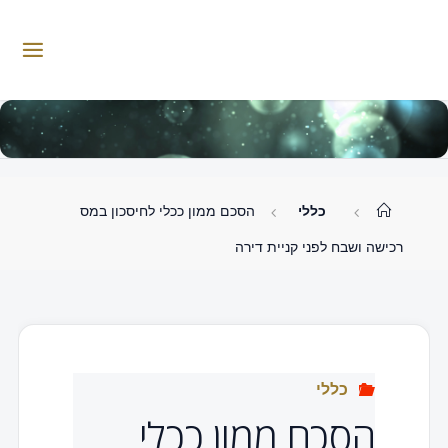
לגו
תוכן
W
.
W
W
K
I
M
M
A
S
I
.
O
C
.
עמוד
כללי
הסכם ממון ככלי לחיסכון במס
ראשי
L
רכישה ושבח לפני קניית דירה
כללי
הסכם ממון ככלי