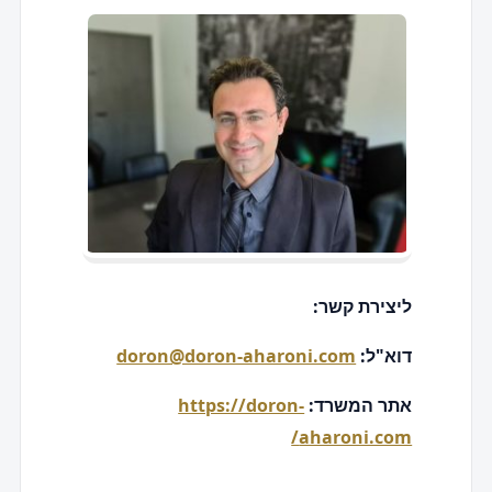
ליצירת קשר:
דוא"ל:
doron@doron-aharoni.com
אתר המשרד:
https://doron-
aharoni.com/