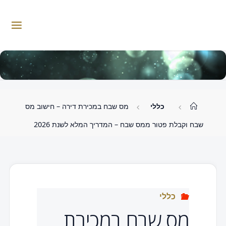
לגו
תוכן
W
.
W
W
K
I
M
M
A
S
I
.
O
C
.
עמוד
כללי
מס שבח במכירת דירה – חישוב מס
ראשי
L
שבח וקבלת פטור ממס שבח – המדריך המלא לשנת 2026
כללי
מס שבח במכירת