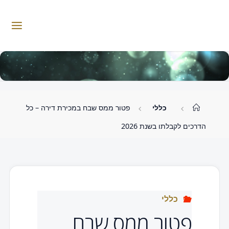
לגו
תוכן
W
.
W
W
K
I
M
M
A
S
I
.
O
C
.
עמוד
כללי
פטור ממס שבח במכירת דירה – כל
ראשי
L
הדרכים לקבלתו בשנת 2026
כללי
פטור ממס שבח