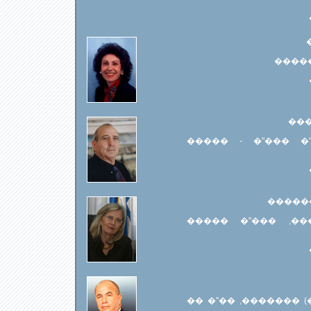
��� �
���
��� ����� ��, �
�����
��� ���� �����
��� ����' ����� (