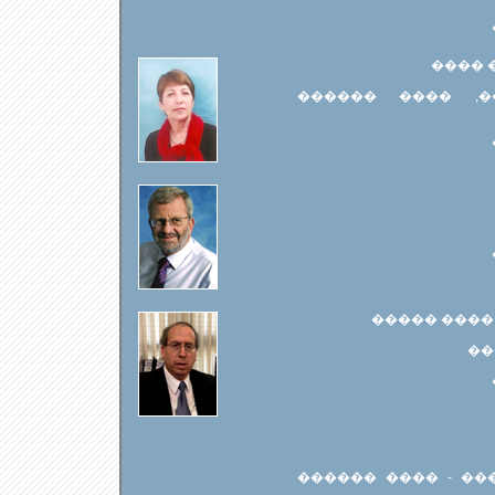
�����
��� ��� ����-�
������ ��� 
��
��� ��� ����, ��