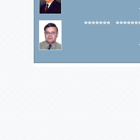
������� ������