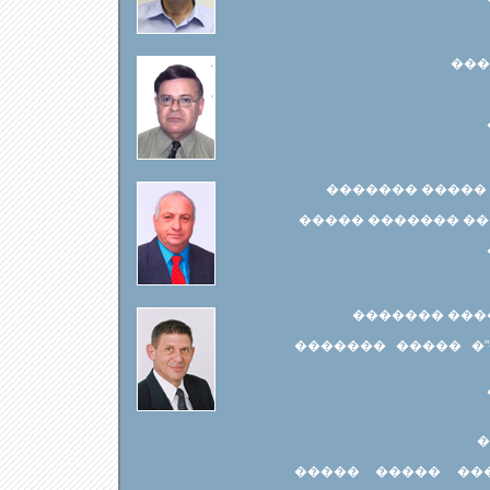
���
��'��� - ��� ��
��� ��� ����, ��"
����� �����
��� ����� ����, 
�
��� ������ ���