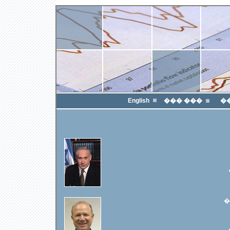
English
��� ���
�
�