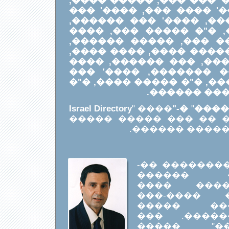
������ ����, ����' ��
���� ������, ����' ��
�����, ����� �����, 
����' ����� ����, �"
���, ����' ���� �� �
���� ����, ����' ����
���� ����, ��� ����,
����, ����' ����� ��
����, ����' ��� ����, �
��� ����, �
Israel Directory
" ����
�-"
"
�� �
���� ���� ��� 2003 �� ��� ����� �����
����, ������ 
���� 1948, ���� �
������ 
���������
������ ��
��������
������� ��
������� 