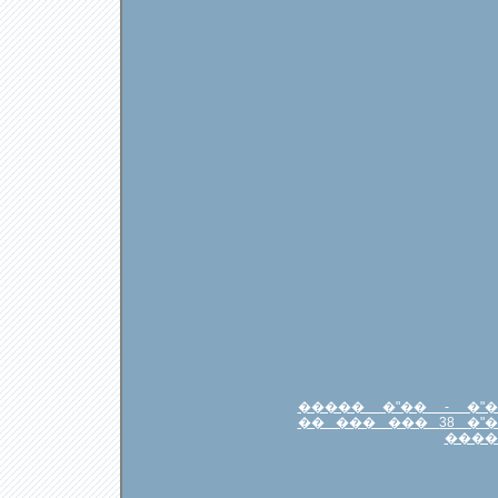
���� ��� ������
��"� ������� ��"� 38 ��� ��� ��
����