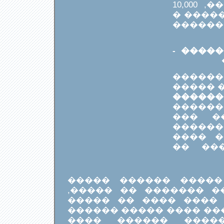
14 �����, 400 ������, 10,000
������, 15,000
����� 
������
���� 
����� 
"�����
��� 
����,
���� 
������
�� ��
��� ��� ����� ����
���� ���� ������ ��
������ �������. ���
������ ��� ������� �
�����. ���� ����