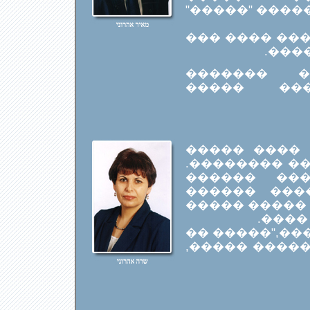
��������. ��
���� �� ���
�� �
��� ����
������� 
����� �����, 1953. ���� ����
����� �����
���� 20 ��� �
������ ���
���-���. ���
���� 
��� ��� ����
������" ���