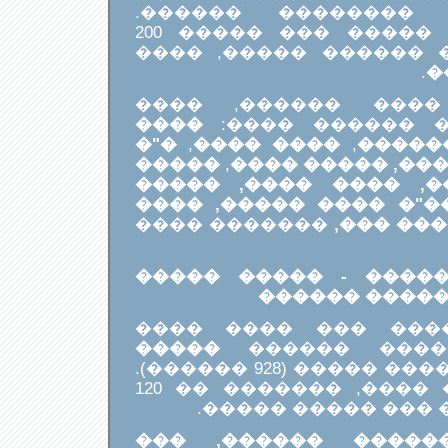
������ ������ ��
������� ������, ����� ��� ����� 200
������ �������� ���
.
�
���� ������� ���
����
�������� �����
�"�
,
���� ����
,
�����
�����
,
������ ���, ��
������, �� �����, �
��� ����, ��"� ���� 
������� ����
(���.) �
����� ������ �����
����, ������
���� ����� ������
�����
����� �����
� ���� ����� (928 ������).
���� ��� ������ ����, ������� �� 120
������: ���� ����
������ ������, ��