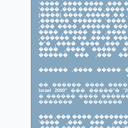
�������, ��� ���� ���
��� ����, �"� ���� ����
����� ���������, �.�. 
����, ��� �����, ���
���� ����, ����' ��� 
����� ����, ��� ����
����, ��� ����, ���� 
��� ������, ���� ���
���� ������, �"� �
�����, ����' ���� 
����� 2000 - ����� ����� ��
���� 2000 ����� ����� ���
Israel 2000"
��� �����
" �"
���� ������, ���� ������ 100 ������ �
���� ������� ���
��� �������, ���� ���
������, ����� ���,