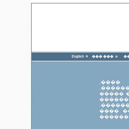
English
��� ���
�
�����
������
��� ��
�� 20 ��
������
������
�����